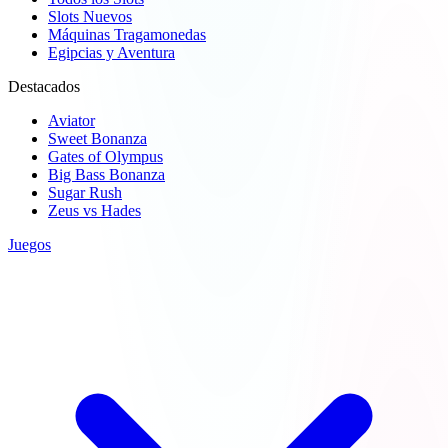
Slots Nuevos
Máquinas Tragamonedas
Egipcias y Aventura
Destacados
Aviator
Sweet Bonanza
Gates of Olympus
Big Bass Bonanza
Sugar Rush
Zeus vs Hades
Juegos