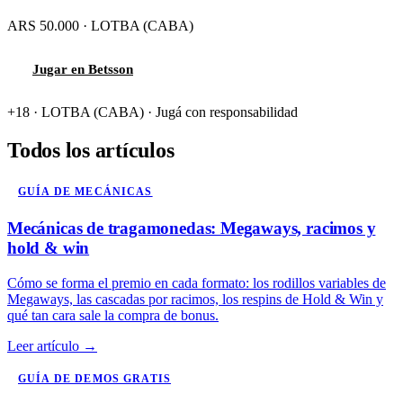
ARS 50.000 · LOTBA (CABA)
Jugar en Betsson
+18 · LOTBA (CABA) · Jugá con responsabilidad
Todos los artículos
GUÍA DE MECÁNICAS
Mecánicas de tragamonedas: Megaways, racimos y
hold & win
Cómo se forma el premio en cada formato: los rodillos variables de
Megaways, las cascadas por racimos, los respins de Hold & Win y
qué tan cara sale la compra de bonus.
Leer artículo →
GUÍA DE DEMOS GRATIS