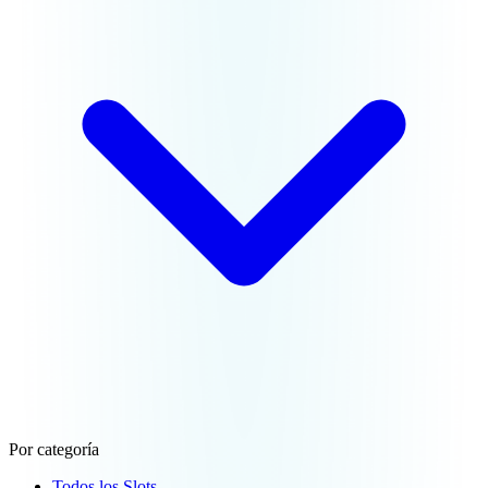
Por categoría
Todos los Slots