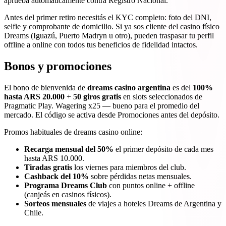
aprueba automáticamente contra Registro Nacional.
Antes del primer retiro necesitás el KYC completo: foto del DNI,
selfie y comprobante de domicilio. Si ya sos cliente del casino físico
Dreams (Iguazú, Puerto Madryn u otro), pueden traspasar tu perfil
offline a online con todos tus beneficios de fidelidad intactos.
Bonos y promociones
El bono de bienvenida de
dreams casino argentina
es del
100%
hasta ARS 20.000
+
50 giros gratis
en slots seleccionados de
Pragmatic Play. Wagering x25 — bueno para el promedio del
mercado. El código se activa desde Promociones antes del depósito.
Promos habituales de dreams casino online:
Recarga mensual del 50%
el primer depósito de cada mes
hasta ARS 10.000.
Tiradas gratis
los viernes para miembros del club.
Cashback del 10%
sobre pérdidas netas mensuales.
Programa Dreams Club
con puntos online + offline
(canjeás en casinos físicos).
Sorteos mensuales
de viajes a hoteles Dreams de Argentina y
Chile.