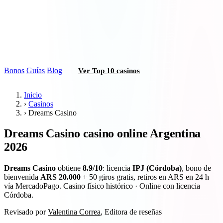
Bonos
Guías
Blog
Ver Top 10 casinos
Inicio
›
Casinos
›
Dreams Casino
Dreams Casino casino online Argentina
2026
Dreams Casino
obtiene
8.9/10
: licencia
IPJ (Córdoba)
, bono de
bienvenida
ARS 20.000
+ 50 giros gratis, retiros en ARS en 24 h
vía MercadoPago. Casino físico histórico · Online con licencia
Córdoba.
Revisado por
Valentina Correa
, Editora de reseñas