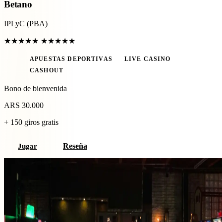
Betano
IPLyC (PBA)
★★★★★
★★★★★
APUESTAS DEPORTIVAS
LIVE CASINO
CASHOUT
Bono de bienvenida
ARS 30.000
+ 150 giros gratis
Jugar
Reseña