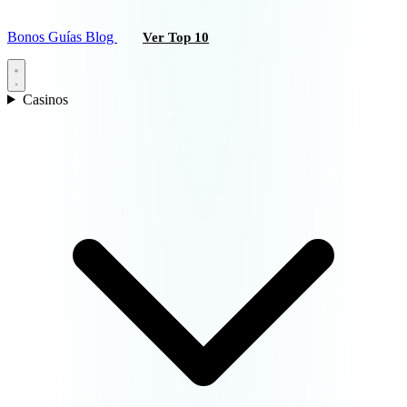
Bonos
Guías
Blog
Ver Top 10
Casinos