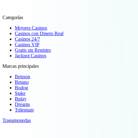
Categorías
Mejores Casinos
Casinos con Dinero Real
Casinos 24/7
Casinos VIP
Gratis sin Registro
Jackpot Casinos
Marcas principales
Betsson
Betano
Bodog
Stake
Bplay
Dreams
Trilenium
Tragamonedas