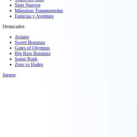
Slots Nuevos
Máquinas Tragamonedas
Egipcias y Aventura
Destacados
Aviator
Sweet Bonanza
Gates of Olympus
Big Bass Bonanza
Sugar Rush
Zeus vs Hades
Juegos