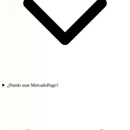
¿Puedo usar MercadoPago?