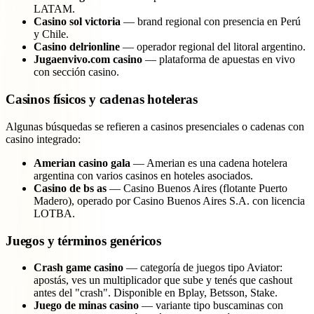
LATAM.
Casino sol victoria
— brand regional con presencia en Perú
y Chile.
Casino delrionline
— operador regional del litoral argentino.
Jugaenvivo.com casino
— plataforma de apuestas en vivo
con sección casino.
Casinos físicos y cadenas hoteleras
Algunas búsquedas se refieren a casinos presenciales o cadenas con
casino integrado:
Amerian casino gala
— Amerian es una cadena hotelera
argentina con varios casinos en hoteles asociados.
Casino de bs as
— Casino Buenos Aires (flotante Puerto
Madero), operado por Casino Buenos Aires S.A. con licencia
LOTBA.
Juegos y términos genéricos
Crash game casino
— categoría de juegos tipo Aviator:
apostás, ves un multiplicador que sube y tenés que cashout
antes del "crash". Disponible en Bplay, Betsson, Stake.
Juego de minas casino
— variante tipo buscaminas con