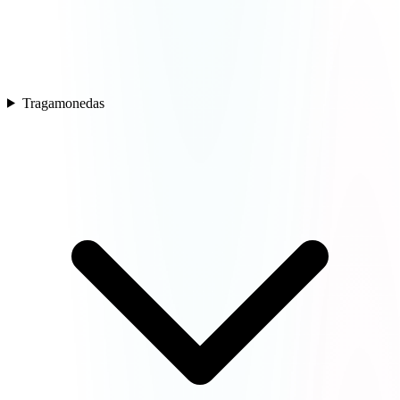
Tragamonedas