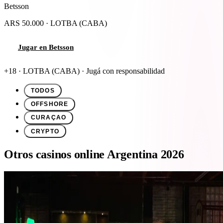
Betsson
ARS 50.000 · LOTBA (CABA)
Jugar en Betsson
+18 · LOTBA (CABA) · Jugá con responsabilidad
TODOS
OFFSHORE
CURAÇAO
CRYPTO
Otros casinos online Argentina 2026