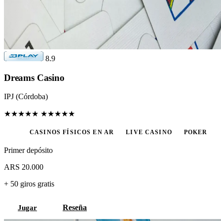
8.9
Dreams Casino
IPJ (Córdoba)
★★★★★
★★★★★
CASINOS FÍSICOS EN AR
LIVE CASINO
POKER
Primer depósito
ARS 20.000
+ 50 giros gratis
Jugar
Reseña