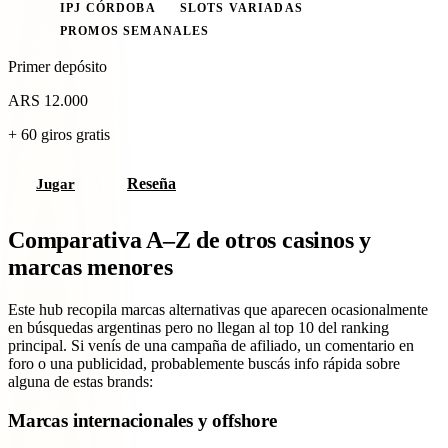
IPJ CÓRDOBA
SLOTS VARIADAS
PROMOS SEMANALES
Primer depósito
ARS 12.000
+ 60 giros gratis
Jugar
Reseña
Comparativa A–Z de otros casinos y
marcas menores
Este hub recopila marcas alternativas que aparecen ocasionalmente
en búsquedas argentinas pero no llegan al top 10 del ranking
principal. Si venís de una campaña de afiliado, un comentario en
foro o una publicidad, probablemente buscás info rápida sobre
alguna de estas brands:
Marcas internacionales y offshore