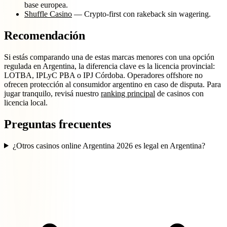
base europea.
Shuffle Casino
— Crypto-first con rakeback sin wagering.
Recomendación
Si estás comparando una de estas marcas menores con una opción
regulada en Argentina, la diferencia clave es la licencia provincial:
LOTBA, IPLyC PBA o IPJ Córdoba. Operadores offshore no
ofrecen protección al consumidor argentino en caso de disputa. Para
jugar tranquilo, revisá nuestro
ranking principal
de casinos con
licencia local.
Preguntas frecuentes
¿Otros casinos online Argentina 2026 es legal en Argentina?