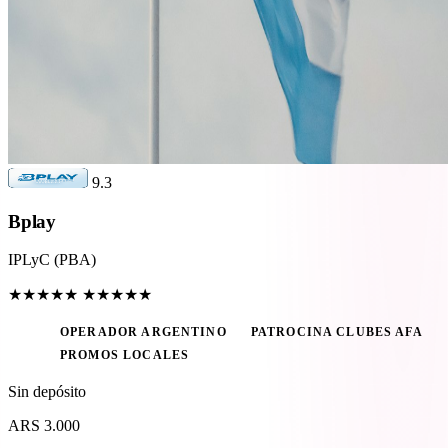
9.3
Bplay
IPLyC (PBA)
★★★★★
★★★★★
OPERADOR ARGENTINO
PATROCINA CLUBES AFA
PROMOS LOCALES
Sin depósito
ARS 3.000